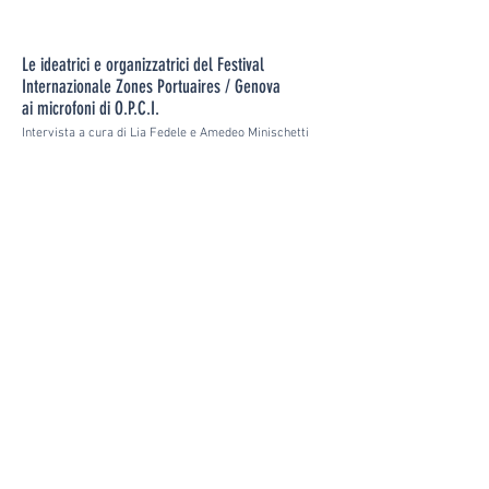
Le ideatrici e organizzatrici del Festival
Internazionale Zones Portuaires / Genova
ai microfoni di O.P.C.I.
Intervista a cura di Lia Fedele e Amedeo Minischetti
Maria Elena Buslacchi è
antropologa.
Dopo gli studi in filosofia politica, con particolare attenzione
sulle
dinamiche urbane e territoriali, ha condotto una ricerca di
dottorato
sulle politiche culturali di Genova e Marsiglia, Capitali
europee della
cultura rispettivamente nel 2004 e nel 2013. Ha
studiato lo sviluppo
dei waterfront delle due città e le forme di
appropriazione e di
negoziazione delle trasformazioni. È co-
fondatrice del Laboratorio
permanente di studi urbani
Incontri in
città
dell’Università di Genova
e coordinatrice del progetto
Luoghi
comuni
. All’attività di
ricerca-azione affianca l’attività giornalistica.
Maria Pina Usai è
architetto.
Attratta dalle dinamiche di interazione tra paesaggio, architettura,
arte e società, si occupa di
pianificazione strategica per lo sviluppo
sostenibile del territorio e di progettazione integrata per
il
recupero del patrimonio storico-architettonico in ambito costiero;
dal 2010 collabora con la
Conservatoria
delle coste della Regione
Sardegna
nell’ambito dello sviluppo di progetti Europei nel bacino
del
Mediterraneo, dal 2011 è co-fondatrice del gruppo
U-BOOT
Lab
, ricerca e azione su paesaggi ad alta
vulnerabilità sociale e
ambientale, nel 2015 è co-fondatrice della
MEDSEA
Mediterranean Sea
and Coast Foundation
. Dal 2018 lavora alla
Conservatoria delle coste della Regione Autonoma della
Sardegna.