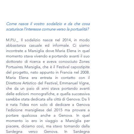
Come nasce il vostro sodalizio e da che cosa
scaturisce l’interesse comune verso la portualità?
M.P.U._ Il sodalizio nasce nel 2014, in modo
abbastanza casuale ed informale. Ci siamo
incontrate a Marsiglia dove Maria Elena in quel
momento stava vivendo e portando avanti il suo
dottorato di ricerca e aveva conosciuto Zones
Portuaires Marsiglia, che è il Festival capostipite
del progetto, nato appunto in Francia nel 2008.
Maria Elena era entrata in contatto con il
Direttore Artistico del Festival, Emmanuel Vigne,
che da un paio di anni stava portando avanti
delle edizioni monografiche, e quella successiva
sarebbe stata dedicata alla città di Genova. Da lì
è nata l’idea non solo di dedicare a Genova
l’edizione marsigliese del 2015 ma provare a
portare qualcosa anche a Genova. In quel
momento io ero in viaggio a Marsiglia per
piacere, diciamo così, ma stavo tornando dalla
Sardegna verso Genova. In Sardegna