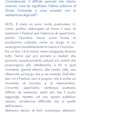
Considerando il difficile periodo che
stiamo
vivendo, cosa ha significato l’ultima edizione di
Zones Portuaires e cosa accadrà con la
restituzione degli
atti?
M.P.U. È stato un anno molto particolare. Ci
siamo perfino interrogate se fosse il caso di
realizzare il Festival per l’edizione di quest’anno,
perché l’iniziativa nasce come forma di
produzione culturale, come un luogo in cui
avvengono parallelamente la ricerca e l’incontro.
Da un lato c’è la ricerca viene sviluppata durante
tutto l’anno per poi portare a risultati che
possono essere prodotti culturali e/o eventi che
propongono alla cittadinanza, a chi in quel
momento gravita attorno alla nostra città, una
riflessione sul luogo che si sta vivendo. Dall’altro
lato c’è il Festival vero e proprio, che è anche un
momento di incontro e di interscambio.
L’incontro quest’anno sembrava piuttosto
difficile da realizzare, tanto più che il porto
aggiunge, rispetto ad uno spazio pubblico
urbano, un’ulteriore difficoltà che è quella
dell’accesso.
Abbiamo deciso di farlo comunque: abbiamo