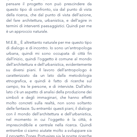
pensare il progetto non può prescindere da
questo tipo di confronto, sia dal punto di vista
della ricerca, che dal punto di vista dell’azione,
del fare architettura, urbanistica, e dell’agire in
termini di interventi paesaggistici. Quindi per me
è un approccio naturale.
M.E.B._ È altrettanto naturale per me questo tipo
di dialogo e di incontro. Io sono un’antropologa
urbana, quindi mi sono occupata di città fin
dall’inizio, quindi l’oggetto è comune al mondo
dell’architettura e dell’urbanistica, evidentemente
su diversi piani. Il lavoro dell’antropologo è
caratterizzato da un lato dalla metodologia
etnografica, e quindi è fatto di ricerche sul
campo, tra le persone, e di interviste. Dall’altro
lato c’è un aspetto di analisi della produzione dei
simboli e degli immaginari, che hanno effetti
molto concreti sulla realtà, non sono soltanto
delle fantasie. Su entrambi questi piani, il dialogo
con il mondo dell’architettura e dell’urbanistica,
nel momento in cui l’oggetto è la città, è
imprescindibile e centrale nella ricerca. Quindi
entrambe ci siamo aiutate molto a sviluppare sia
il progetto Zones Portuaires sia le nostre ricerche