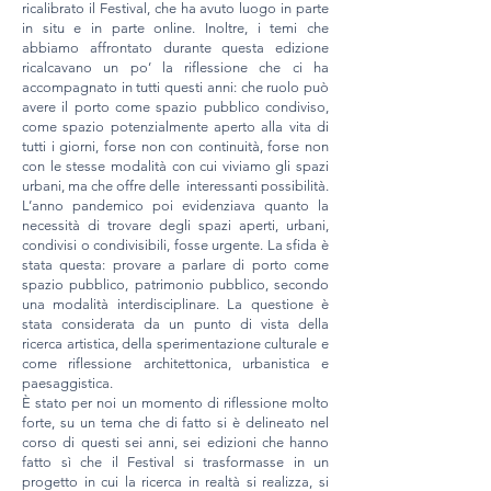
ricalibrato il Festival, che ha avuto luogo in parte
in situ e in parte online. Inoltre, i temi che
abbiamo affrontato durante questa edizione
ricalcavano un po’ la riflessione che ci ha
accompagnato in tutti questi anni: che ruolo può
avere il porto come spazio pubblico condiviso,
come spazio potenzialmente aperto alla vita di
tutti i giorni, forse non con continuità, forse non
con le stesse modalità con cui viviamo gli spazi
urbani, ma che offre delle interessanti possibilità.
L’anno pandemico poi evidenziava quanto la
necessità di trovare degli spazi aperti, urbani,
condivisi o condivisibili, fosse urgente. La sfida è
stata questa: provare a parlare di porto come
spazio pubblico, patrimonio pubblico, secondo
una modalità interdisciplinare. La questione è
stata considerata da un punto di vista della
ricerca artistica, della sperimentazione culturale e
come riflessione architettonica, urbanistica e
paesaggistica.
È stato per noi un momento di riflessione molto
forte, su un tema che di fatto si è delineato nel
corso di questi sei anni, sei edizioni che hanno
fatto sì che il Festival si trasformasse in un
progetto in cui la ricerca in realtà si realizza, si