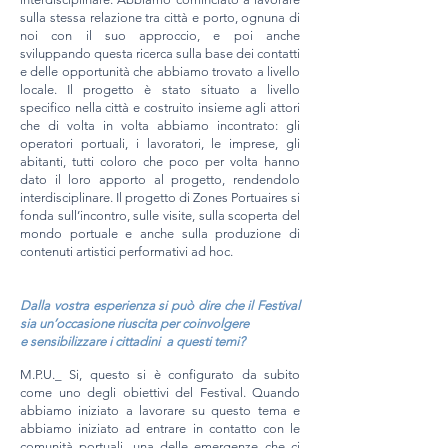
sulla stessa relazione tra città e porto, ognuna di
noi con il suo approccio, e poi anche
sviluppando questa ricerca sulla base dei contatti
e delle opportunità che abbiamo trovato a livello
locale. Il progetto è stato situato a livello
specifico nella città e costruito insieme agli attori
che di volta in volta abbiamo incontrato: gli
operatori portuali, i lavoratori, le imprese, gli
abitanti, tutti coloro che poco per volta hanno
dato il loro apporto al progetto, rendendolo
interdisciplinare. Il progetto di Zones Portuaires si
fonda sull’incontro, sulle visite, sulla scoperta del
mondo portuale e anche sulla produzione di
contenuti artistici performativi ad hoc.
Dalla vostra esperienza si può dire che il Festival
sia un’occasione riuscita per coinvolgere
e sensibilizzare
i cittadini
a questi temi?
M.P.U._ Si, questo si è configurato da subito
come uno degli obiettivi del Festival. Quando
abbiamo iniziato a lavorare su questo tema e
abbiamo iniziato ad entrare in contatto con le
comunità portuali, una delle emergenze che ci