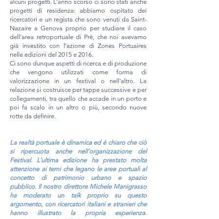
alcuni progetti. L’anno scorso ci sono stati anche
progetti di residenza: abbiamo ospitato dei
ricercatori e un regista che sono venuti da Saint-
Nazaire a Genova proprio per studiare il caso
dell’area retroportuale di Prè, che noi avevamo
già investito con l’azione di Zones Portuaires
nelle edizioni del 2015 e 2016.
Ci sono dunque aspetti di ricerca e di produzione
che vengono utilizzati come forma di
valorizzazione in un festival o nell’altro. La
relazione si costruisce per tappe successive e per
collegamenti, tra quello che accade in un porto e
poi fa scalo in un altro o più, secondo nuove
rotte da definire.
La realtà portuale è dinamica ed è chiaro che ciò
si ripercuota anche nell’organizzazione del
Festival. L’ultima
edizione ha prestato molta
attenzione ai temi che legano le aree portuali al
concetto di patrimonio urbano e
spazio
pubblico. Il nostro direttore Michele Manigrasso
ha moderato un talk proprio su questo
argomento, con
ricercatori italiani e stranieri che
hanno illustrato la propria esperienza.