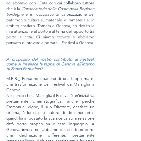
collaboravo con l’Ente con cui collaboro tuttora
che è la
Conservatoria delle Coste della Regione
Sardegna
e mi occupavo di valorizzazione del
patrimonio culturale, materiale e immateriale, in
ambito costiero. Tornata a Genova, ho rivolto la
mia attenzione al porto e al tema del rapporto tra
porto e città.
Ci siamo trovate e abbiamo
pensato di provare a portare il Festival a Genova.
A proposito del vostro contributo al Festival,
come si inserisce la tappa di Genova all’interno
di Zones
Portuaires?
M.E.B._ Forse non parlerei di una tappa ma di
una trasformazione del Festival da Marsiglia a
Genova.
Nel senso che a Marsiglia il Festival è un’iniziativa
prettamente cinematografica, anche perché
Emmanuel Vigne, il suo Direttore, gestisce un
cinema, è lui stesso autore di documentari e
quindi ha impostato la sua ricerca sulla relazione
città porto proprio su questo linguaggio. A
Genova invece noi abbiamo deciso di proporre
una declinazione differente, prettamente
interdisciplinare. Abbiamo cominciato a lavorare