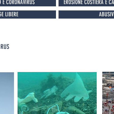
O E CORONAVIRUS
EROSIONE COSTIERA E C
GE LIBERE
ABUSIV
IRUS