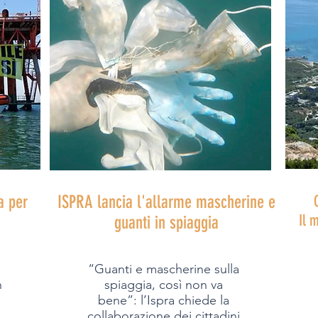
a per
ISPRA lancia l'allarme mascherine e
Il 
guanti in spiaggia
“Guanti e mascherine sulla
n
spiaggia, così non va
i
bene”: l’Ispra chiede la
collaborazione dei cittadini