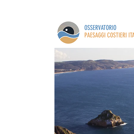
HOME
CHI SIAMO
NEWS
RICERC
OSSERVATORIO
PAESAGGI COSTIERI IT