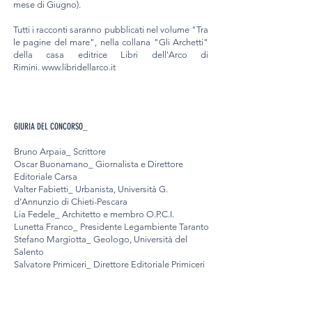
mese di Giugno).
Tutti i racconti saranno pubblicati nel volume "Tra
le pagine del mare", nella collana "Gli Archetti"
della casa editrice Libri dell'Arco di
Rimini.
www.libridellarco.it
GIURIA DEL CONCORSO_
Bruno Arpaia_ Scrittore​
Oscar Buonamano_ Giornalista e Direttore
Editoriale Carsa
Valter Fabietti_ Urbanista, Università G.
d’Annunzio di Chieti-Pescara
Lia Fedele_ Architetto e membro O.P.C.I.
Lunetta Franco_ Presidente Legambiente Taranto
Stefano Margiotta_ Geologo, Università del
Salento
Salvatore Primiceri_ Direttore Editoriale Primiceri