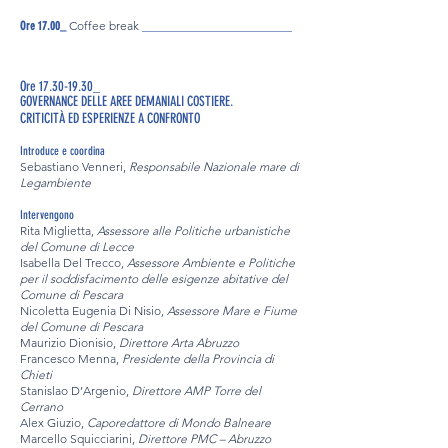
Coffee break
_________________________
Ore 17.00_
Ore 17.30-19.30_
GOVERNANCE DELLE AREE DEMANIALI COSTIERE.
CRITICITÀ ED ESPERIENZE A CONFRONTO
Introduce e coordina
Sebastiano Venneri,
Responsabile Nazionale mare di
Legambiente
Intervengono
Rita Miglietta,
Assessore alle Politiche urbanistiche
del Comune di Lecce
Isabella Del Trecco,
Assessore Ambiente e Politiche
per il soddisfacimento delle esigenze abitative del
Comune di Pescara
Nicoletta Eugenia Di Nisio,
Assessore Mare e Fiume
del Comune di Pescara
Maurizio Dionisio,
Direttore Arta Abruzzo
Francesco Menna,
Presidente della Provincia di
Chieti
Stanislao D’Argenio,
Direttore AMP Torre del
Cerrano
Alex Giuzio,
Caporedattore di Mondo Balneare
Marcello Squicciarini,
Direttore PMC – Abruzzo