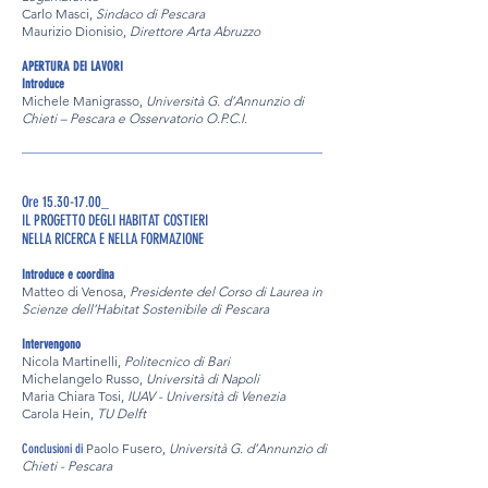
Carlo Masci,
Sindaco di Pescara
Maurizio Dionisio,
Direttore Arta Abruzzo
APERTURA DEI LAVORI
Introduce
Michele Manigrasso,
Università G. d’Annunzio di
Chieti – Pescara e Osservatorio O.P.C.I.
______________________________________________
Ore 15.30-17.00_
IL PROGETTO DEGLI HABITAT COSTIERI
NELLA RICERCA E NELLA FORMAZIONE
Introduce e coordina
Matteo di Venosa,
Presidente del Corso di Laurea in
Scienze dell’Habitat Sostenibile di Pescara
Intervengono
Nicola Martinelli,
Politecnico di Bari
Michelangelo Russo,
Università di Napoli
Maria Chiara Tosi,
IUAV - Università di Venezia
Carola Hein,
TU Delft
Paolo Fusero,
Università G. d’Annunzio di
Conclusioni di
Chieti - Pescara