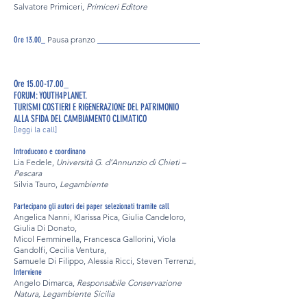
Salvatore Primiceri,
Primiceri Editore
Pausa pranzo
_________________________
Ore 13.00_
Ore 15.00-17.00_
FORUM: YOUTH4PLANET.
TURISMI COSTIERI E RIGENERAZIONE DEL PATRIMONIO
ALLA SFIDA DEL CAMBIAMENTO CLIMATICO
[leggi la call]
Introducono e coordinano
Lia Fedele,
Università G. d’Annunzio di Chieti –
Pescara
Silvia Tauro,
Legambiente
Partecipano gli autori dei paper selezionati tramite call
Angelica Nanni, Klarissa Pica, Giulia Candeloro,
Giulia Di Donato,
Micol Femminella, Francesca Gallorini, Viola
Gandolfi, Cecilia Ventura,
Samuele Di Filippo, Alessia Ricci, Steven Terrenzi,
Interviene
Angelo Dimarca,
Responsabile Conservazione
Natura, Legambiente Sicilia