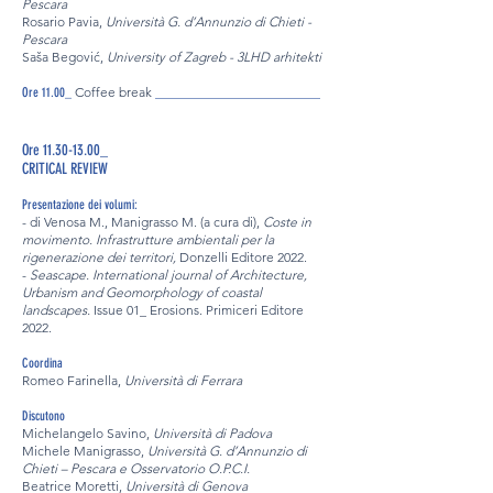
Pescara
Rosario Pavia,
Università G. d’Annunzio di Chieti -
Pescara
Saša Begović,
University of Zagreb - 3LHD arhitekti
Coffee break
_________________________
Ore 11.00_
Ore 11.30-13.00_
CRITICAL REVIEW
Presentazione dei volumi:
- di Venosa M., Manigrasso M. (a cura di),
Coste in
movimento. Infrastrutture ambientali per la
rigenerazione dei territori,
Donzelli Editore 2022.
-
Seascape. International journal of Architecture,
Urbanism and Geomorphology of coastal
landscapes.
Issue 01_ Erosions. Primiceri Editore
2022.
Coordina
Romeo Farinella,
Università di Ferrara
Discutono
Michelangelo Savino,
Università di Padova
Michele Manigrasso,
Università G. d’Annunzio di
Chieti – Pescara e Osservatorio O.P.C.I.
Beatrice Moretti,
Università di Genova