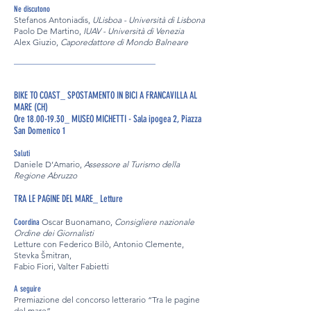
Ne discutono
Stefanos Antoniadis,
ULisboa - Università di Lisbona
Paolo De Martino,
IUAV - Università di Venezia
Alex Giuzio,
Caporedattore di Mondo Balneare
__________________________________
BIKE TO COAST_ SPOSTAMENTO IN BICI A FRANCAVILLA AL
MARE (CH)
Ore 18.00-19.30_ MUSEO MICHETTI - Sala ipogea 2, Piazza
San Domenico 1
Saluti
Daniele D’Amario,
Assessore al Turismo della
Regione Abruzzo
TRA LE PAGINE DEL MARE_ Letture
Oscar Buonamano,
Consigliere nazionale
Coordina
Ordine dei Giornalisti
Letture con Federico Bilò, Antonio Clemente,
Stevka Šmitran,
Fabio Fiori, Valter Fabietti
A seguire
Premiazione del concorso letterario “Tra le pagine
del mare”,