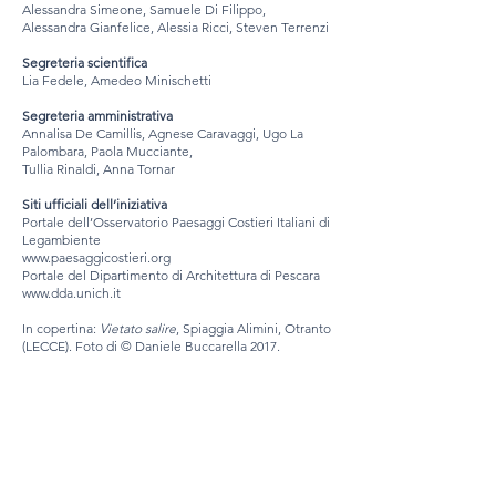
Alessandra Simeone, Samuele Di Filippo,
Alessandra Gianfelice, Alessia Ricci, Steven Terrenzi
Segreteria scientifica
Lia Fedele, Amedeo Minischetti
Segreteria amministrativa
Annalisa De Camillis, Agnese Caravaggi, Ugo La
Palombara, Paola Mucciante,
Tullia Rinaldi, Anna Tornar
Siti ufficiali dell’iniziativa
Portale dell’Osservatorio Paesaggi Costieri Italiani di
Legambiente
www.paesaggicostieri.org
Portale del Dipartimento di Architettura di Pescara
www.dda.unich.it
In copertina:
Vietato salire
, Spiaggia Alimini, Otranto
(LECCE). Foto di © Daniele Buccarella 2017.