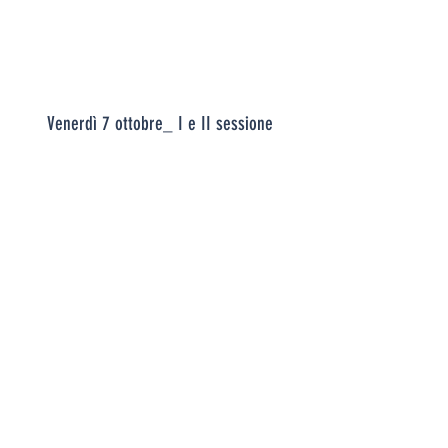
Venerdì 7 ottobre_ I e II sessione
Venerdì 7 ottobre_ Forum