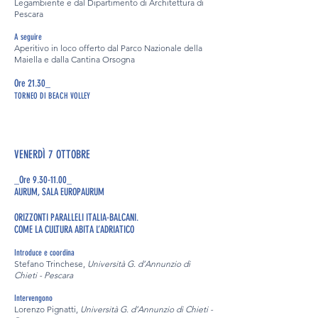
Legambiente e dal Dipartimento di Architettura di
Pescara
A seguire
Aperitivo in loco offerto dal Parco Nazionale della
Maiella e dalla Cantina Orsogna
Ore 21.30_
TORNEO DI BEACH VOLLEY
VENERDÌ 7 OTTOBRE
_Ore 9.30-11.00_
AURUM, SALA EUROPAURUM
ORIZZONTI PARALLELI ITALIA-BALCANI.
COME LA CULTURA ABITA L’ADRIATICO
Introduce e coordina
Stefano Trinchese,
Università G. d’Annunzio di
Chieti - Pescara
Intervengono
Lorenzo Pignatti,
Università G. d’Annunzio di Chieti -