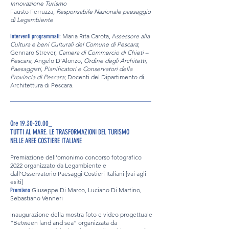
Innovazione Turismo
Fausto Ferruzza,
Responsabile Nazionale paesaggio
di Legambiente
Maria Rita Carota, A
ssessore alla
Interventi programmati:
Cultura e beni Culturali del Comune di Pescara
;
Gennaro Strever,
Camera di Commercio di Chieti –
Pescara
; Angelo D’Alonzo,
Ordine degli Architetti,
Paesaggisti, Pianificatori e Conservatori della
Provincia di Pescara
; Docenti del Dipartimento di
Architettura di Pescara.
______________________________________________
Ore 19.30-20.00_
TUTTI AL MARE. LE TRASFORMAZIONI DEL TURISMO
NELLE AREE COSTIERE ITALIANE
Premiazione dell’omonimo concorso fotografico
2022 organizzato da Legambiente e
dall’Osservatorio Paesaggi Costieri Italiani
[vai agli
esiti]
Giuseppe Di Marco, Luciano Di Martino,
Premiano
Sebastiano Venneri
Inaugurazione della mostra foto e video progettuale
“Between land and sea” organizzata da